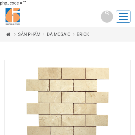
php_code = ""
SẢN PHẨM
ĐÁ MOSAIC
BRICK