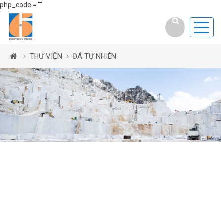
php_code = ""
THƯ VIỆN
ĐÁ TỰ NHIÊN