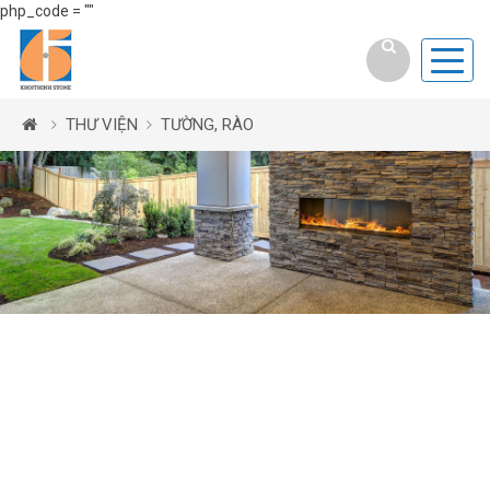
php_code = ""
THƯ VIỆN
TƯỜNG, RÀO