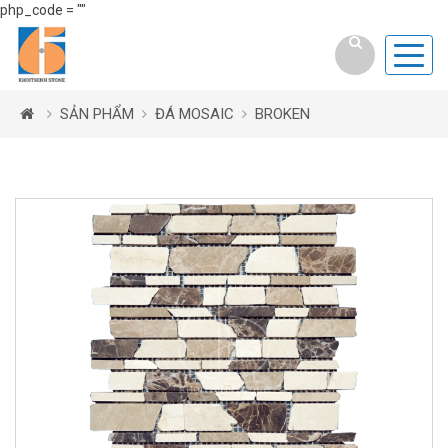
php_code = ""
SẢN PHẨM
ĐÁ MOSAIC
BROKEN