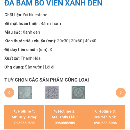
ĐÁ BĂM BO VIỀN XANH ĐEN
Chất liệu:
Đá bluestone
Bề mặt hoàn thiện:
Băm nhám
Màu sắc:
Xanh đen
Kích thước tiêu chuẩn (cm):
30x30 | 30x60 | 40x40
Độ dày tiêu chuẩn (cm):
3
Xuất xứ:
Thanh Hóa
Ứng dụng:
Sân vườn | Lối đi
TUỲ CHỌN CÁC SẢN PHẨM CÙNG LOẠI
Hotline 1:
Hotline 2:
Hotline 3:
Mr. Duy Hưng:
Ms. Thúy Liễu:
Ms.Yến Nhi:
0968660635
0968885905
096.888.5906