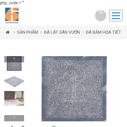
php_code = ""
SẢN PHẨM
ĐÁ LÁT SÂN VƯỜN
ĐÁ BĂM HỌA TIẾT