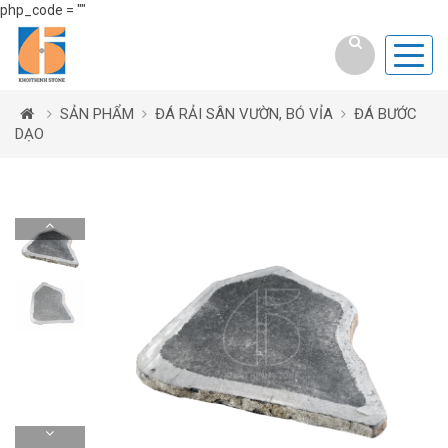
php_code = ""
SẢN PHẨM
ĐÁ RẢI SÂN VƯỜN, BÓ VỈA
ĐÁ BƯỚC
DẠO