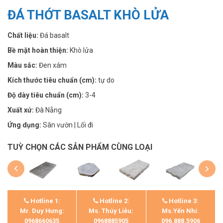
ĐÁ THỚT BASALT KHÒ LỬA
Chất liệu:
Đá basalt
Bề mặt hoàn thiện:
Khò lửa
Màu sắc:
Đen xám
Kích thước tiêu chuẩn (cm):
tự do
Độ dày tiêu chuẩn (cm):
3-4
Xuất xứ:
Đà Nẵng
Ứng dụng:
Sân vườn | Lối đi
TUỲ CHỌN CÁC SẢN PHẨM CÙNG LOẠI
Hotline 1:
Hotline 2:
Hotline 3:
Mr. Duy Hưng:
Ms. Thúy Liễu:
Ms.Yến Nhi:
0968660635
0968885905
096.888.5906