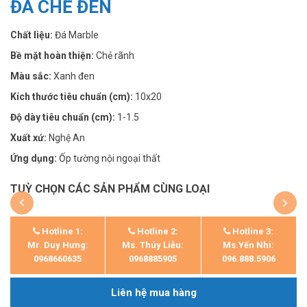
ĐÁ CHẺ ĐEN
Chất liệu:
Đá Marble
Bề mặt hoàn thiện:
Chẻ rãnh
Màu sắc:
Xanh đen
Kích thước tiêu chuẩn (cm):
10x20
Độ dày tiêu chuẩn (cm):
1-1.5
Xuất xứ:
Nghệ An
Ứng dụng:
Ốp tường nội ngoại thất
TUỲ CHỌN CÁC SẢN PHẨM CÙNG LOẠI
Hotline 1:
Hotline 2:
Hotline 3:
Mr. Duy Hưng:
Ms. Thúy Liễu:
Ms.Yến Nhi:
0968660635
0968885905
096.888.5906
Liên hệ mua hàng