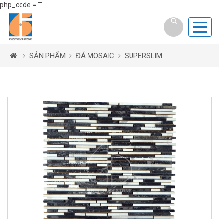
php_code = ""
SẢN PHẨM
ĐÁ MOSAIC
SUPERSLIM