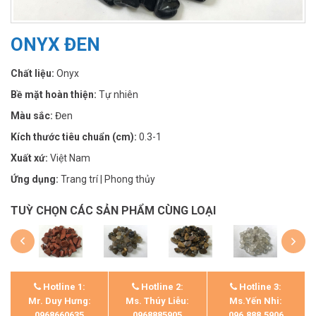
ONYX ĐEN
Chất liệu:
Onyx
Bề mặt hoàn thiện:
Tự nhiên
Màu sắc:
Đen
Kích thước tiêu chuẩn (cm):
0.3-1
Xuất xứ:
Việt Nam
Ứng dụng:
Trang trí | Phong thủy
TUỲ CHỌN CÁC SẢN PHẨM CÙNG LOẠI
Hotline 1:
Hotline 2:
Hotline 3:
Mr. Duy Hưng:
Ms. Thúy Liễu:
Ms.Yến Nhi:
0968660635
0968885905
096.888.5906