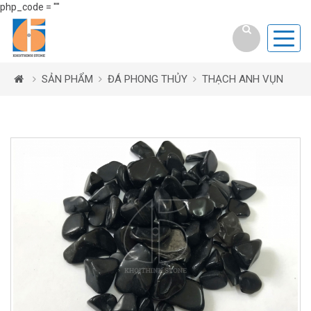
php_code = ""
SẢN PHẨM
ĐÁ PHONG THỦY
THẠCH ANH VỤN