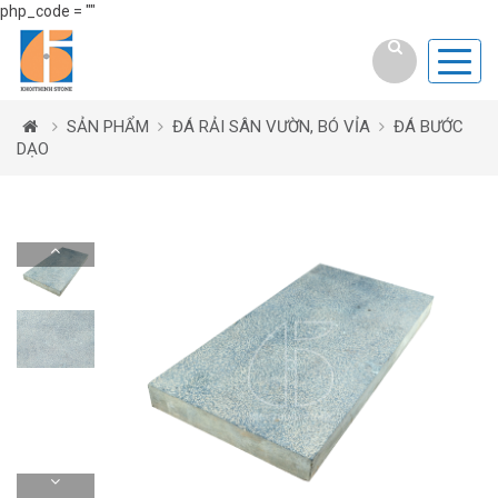
php_code = ""
SẢN PHẨM
ĐÁ RẢI SÂN VƯỜN, BÓ VỈA
ĐÁ BƯỚC
DẠO