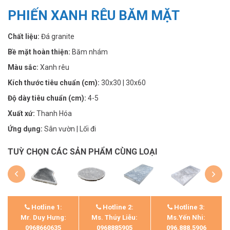
PHIẾN XANH RÊU BĂM MẶT
Chất liệu:
Đá granite
Bề mặt hoàn thiện:
Băm nhám
Màu sắc:
Xanh rêu
Kích thước tiêu chuẩn (cm):
30x30 | 30x60
Độ dày tiêu chuẩn (cm):
4-5
Xuất xứ:
Thanh Hóa
Ứng dụng:
Sân vườn | Lối đi
TUỲ CHỌN CÁC SẢN PHẨM CÙNG LOẠI
Hotline 1:
Hotline 2:
Hotline 3:
Mr. Duy Hưng:
Ms. Thúy Liễu:
Ms.Yến Nhi:
0968660635
0968885905
096.888.5906